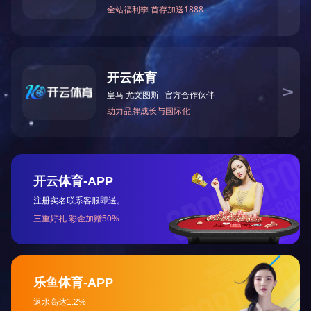
爱游戏平台-爱游戏（中国）一站式服务平台
/
Copyright © 2002-2026 爱游戏平台-爱游戏（中国）一站式服务平台 All rig
reserved.