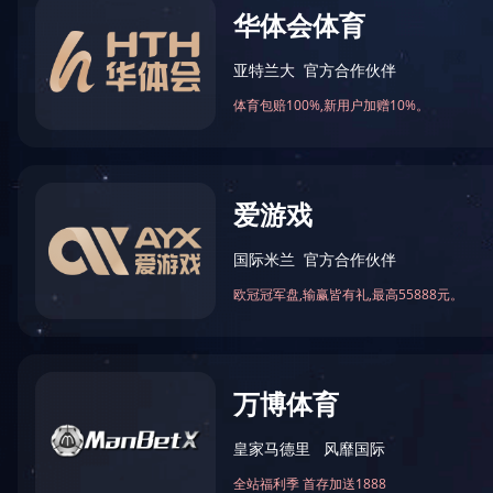
招标采购
Bidding
招标公告
中标公示
国际贸易代理
联系我们