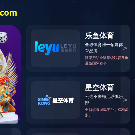
节能环保
专家登记
人才招聘