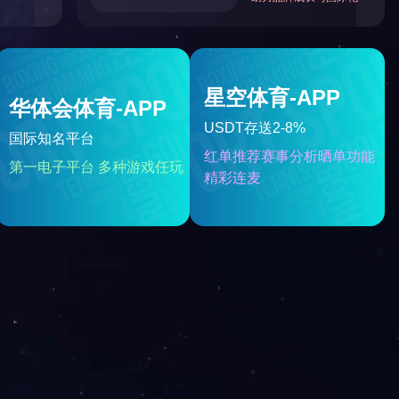
养入围供应商服务项目成交结…
2026-04-30
2026-04-30
养入围供应商服务项目成交候…
2026-04-23
公告
2026-04-15
2026-04-10
2026-04-08
2026-04-03
2026-03-31
人公示
2026-03-31
>
>>