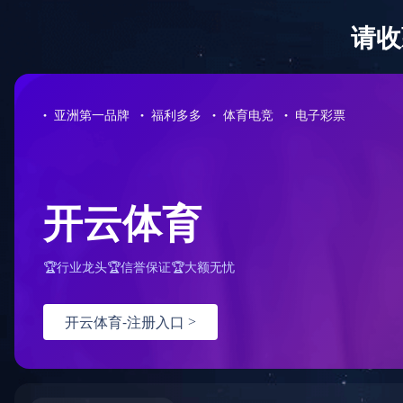
爱游戏平台
爱游戏平台-爱游
关于我们
新闻动态
戏（中国）一站式
服务平台