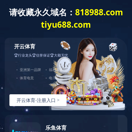
爱游戏平台
爱游戏平台-爱游
关于我们
新闻动态
戏（中国）一站式
服务平台