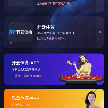
爱游戏平台-爱游戏（中国）一站式服务平台
/
Copyright © 2002-2026 爱游戏平台-爱游戏（中国）一站式服务平台 All rig
reserved.