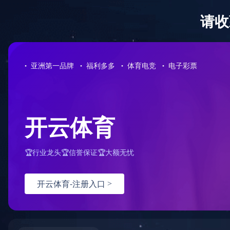
爱游戏平台
爱游戏平台-爱游
关于我们
新闻动态
戏（中国）一站式
服务平台