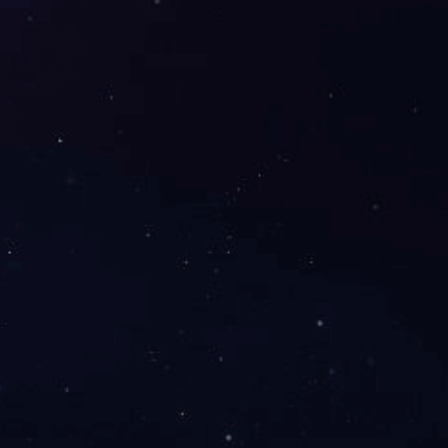
态，以方便联系；
公司予以追责。
综合管理部
2025年9月22日
/
节能环保
/
专家登记
/
人才招聘