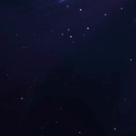
爱游戏平台-爱游戏（中国）一站式
Copyright © 2002-2026 爱游戏平台-爱游戏（中国）一站式服务平台