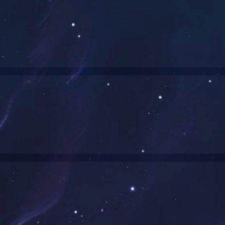
通知公告
2025年国庆节、中秋节放假调休的通知及开
发布时间：2025-09-25 浏览
根据《国务院办公厅关于2025年部分节假日安排的
司国庆节、中秋节放假调休及开始执行冬季工作时间
一、国庆节、中秋节放假调休时间
10月1日（周三）至10月8日（周三）放假调休，共8
9月28日（周日）、10月11日（周六）正常上班。