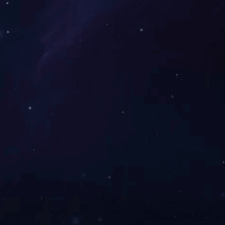
5.请各级领导和相关人员在节日期间保持手机开机状
6.关注工作时间变化，做好自我作息调整；
7.各单位未按上述注意事项执行，出现安全问题的，
特此通知
服务平台
/
关于我们
/
新闻动态
/
招标采购
/
工程咨询
/
项目管理
 All rights
电话：0471-5223613（张宝桐）