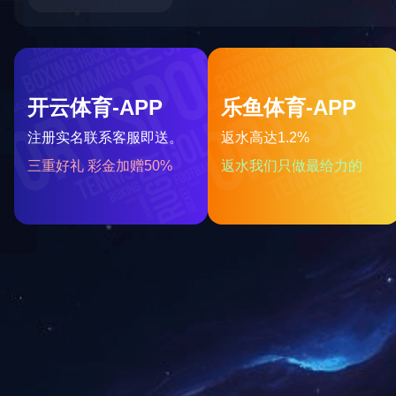
分爱游戏平台
通知公告
文化活动
联系我们
Contact us
电话：0471-5223613（张宝桐）
投诉电话：0471-5223607（总师办）、0471-
合管
5223600（经营管理部）
邮箱：imzs@doycompany.com
网址：//doycompany.com/
关闭
地址：内蒙古自治区呼和浩特市赛罕区鄂尔
多斯东街12号银联大厦10层
关规