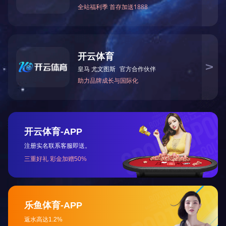
爱游戏平台-爱游戏（中国）一站式服务平台
/
Copyright © 2002-2026 爱游戏平台-爱游戏（中国）一站式服务平台 All rig
reserved.