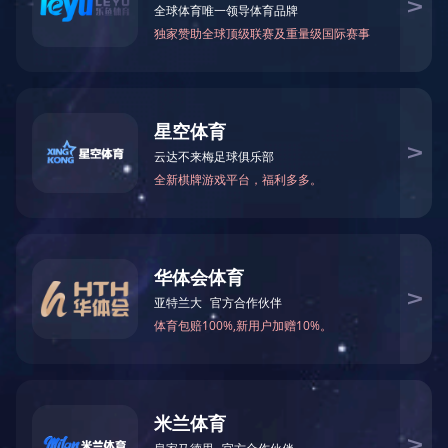
规划
工程咨询
Project Consultancy
规划
项目咨询
爱游戏平
前期课题》，
评估咨询
关产业和重点
据专家评审意
全过程咨询
本项目已