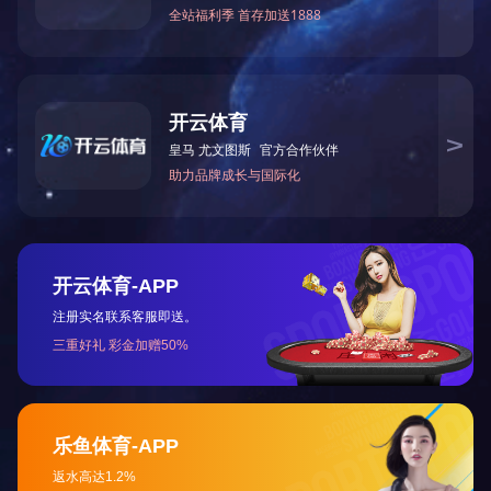
爱游戏平台-爱游戏（中国）一站式服务平台
/
Copyright © 2002-2026 爱游戏平台-爱游戏（中国）一站式服务平台 All rig
reserved.