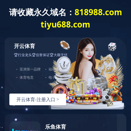
爱游戏平台
爱游戏平台-爱游
关于我们
新闻动态
戏（中国）一站式
服务平台