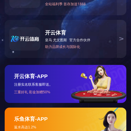
爱游戏平台-爱游戏（中国）一站式服务平台
/
Copyright © 2002-2026 爱游戏平台-爱游戏（中国）一站式服务平台 All rig
reserved.