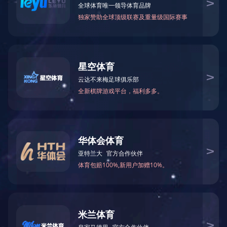
可行性研究
工程咨询
Project Consultancy
规划
项目咨询
爱游戏平
有限公司增资
评估咨询
本项目已
全过程咨询