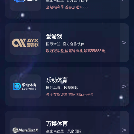
可行性研究
本项目《
PPP
成果整体上
PPP咨询
设备监理
联系我们
Contact us
电话：0471-5223613（张宝桐）
投诉电话：0471-5223607（总师办）、0471-
5223600（经营管理部）
邮箱：imzs@doycompany.com
网址：//doycompany.com/
地址：内蒙古自治区呼和浩特市赛罕区鄂尔
多斯东街12号银联大厦10层