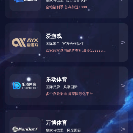
公司业绩
联系我们
联系我们
Contact us
电话：0471-5223613（张宝桐）
投诉电话：0471-5223607（总师办）、0471-
5223600（经营管理部）
邮箱：imzs@doycompany.com
网址：//doycompany.com/
地址：内蒙古自治区呼和浩特市赛罕区鄂尔
多斯东街12号银联大厦10层