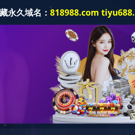
招标采购
工程咨询
项目管理