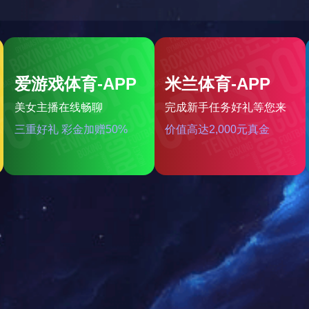
机场辅路南区块人居环境综合整治工程
呼和浩特市轨道交通票制票价项目
西部天然气股份有限公司关于长-呼天然气管道天然气管线路改迁
科右中旗棋丰小区北侧7号地块C段等10棚户片区国有土地上房屋
西乌珠穆沁旗巴拉嘎尔高勒镇绿化景观提升改造项目
0
苏尼特左旗满都拉图镇供热设施升级改造项目
东乌珠穆沁旗阿音奈养老服务产业园区项目
2
东乌珠穆沁旗“朵兰艾里”牧区养老公寓建设项目
3
东乌珠穆沁旗社会福利院建设项目
内蒙古珠恩嘎达布其口岸开发建设有限公司珠恩嘎达布其口岸动植
4
期）工程
5
内蒙古华锦化工有限公司东乌旗尿素项目一期工程配套背压机组项
6
正蓝旗国电二期50MWp牧光互补一体化项目
7
西乌珠穆沁旗退化、沙化草地修复项目
8
西乌珠穆沁旗巴拉嘎尔高勒镇绿化景观提升改造项目