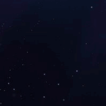
3
3
3
3
3
爱游戏平台-爱游戏（中国）一站式
Copyright © 2002-2026 爱游戏平台-爱游戏（中国）一站式服务平台
reserved.