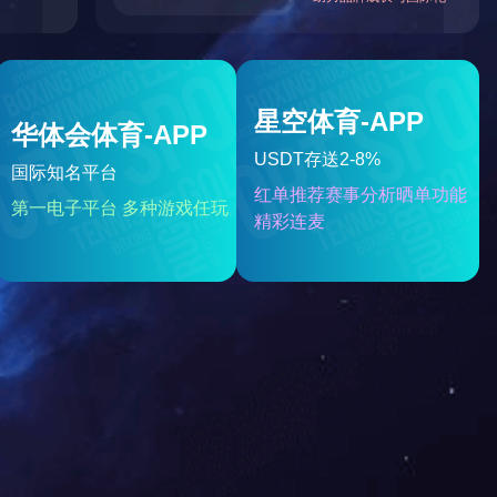
民航
呼和浩特市
城市轨道交通
呼和浩特市
工程项目
市政公用工程
呼和浩特市
征收项目
建筑
兴安盟
生态建设和环境工程
锡林郭勒盟
市政公用工程
锡林郭勒盟
建筑
锡林郭勒盟
建筑
锡林郭勒盟
建筑
锡林郭勒盟
物检疫处理区（一
其他
锡林郭勒盟
目
电力
锡林郭勒盟
电力
锡林郭勒盟
生态建设和环境工程
锡林郭勒盟
生态建设和环境工程
锡林郭勒盟