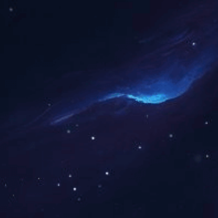
1
2
2
2
2
2
2
2
2
2
2
3
3
3
3