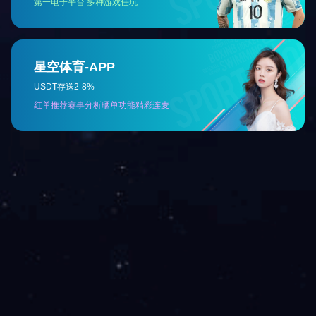
本文系原创稿
爱游戏平台-爱游戏（中国）一站式服务平台
/
Copyright © 2002-2026 爱游戏平台-爱游戏（中国）一站式服务平台 All rig
reserved.
本网站内容归爱游戏平台-爱游
ayx官方网站 - 爱游戏平台
华体会网页版-华体会（中国）
开云体育_开云
（中国）
乐鱼官方站页面登录入口-乐鱼(中国)
华体会手机网页版登录入
口-华体会(中国)
米兰手机官方网站入口-米兰(中国)
leyu·乐鱼(中国)体育
官方网站
华体会官方网页版-华体会(中国)
星空体育·星空官方网站-星空